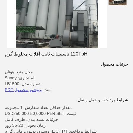
120TpH تاسیسات ثابت آفلات مخلوط گرم
جزئیات محصول
محل منبع: هونان
نام تجاری: Sunny
شماره مدل: LB1500
سند:
بروشور محصول PDF
شرایط پرداخت و حمل و نقل
مقدار حداقل تعداد سفارش: 1 مجموعه
قیمت: USD250,000-50,0000 PER SET
جزئیات بسته بندی: ظرف کامل
زمان تحویل: 20-35 روز
شرایط پرداخت: L/C، T/T، وسترن یونیون، مانی گرام