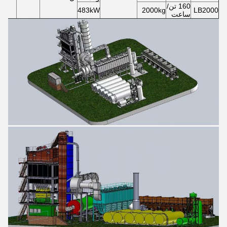
160 تن/
483kW
2000kg
LB2000
ساعت