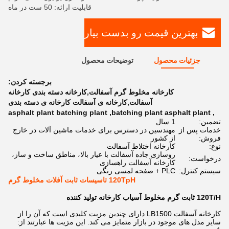
قابلیت ارائه: 50 ست در ماه
بهترین قیمت رو بدست بیار
جزئیات محصول
توضیحات محصول
برجسته کردن:
کارخانه مخلوط گرم آسفالت,کارخانه دسته بندی کارخانه
آسفالت,کارخانه ی آسفالت کارخانه ی دسته بندی
asphalt plant batching plant
,
batching plant asphalt plant
,
تضمین:
1 سال
خدمات پس از
مهندسین در دسترس برای خدمات ماشین آلات در خارج
فروش:
از کشور
نوع:
کارخانه اختلاط آسفالت
روسازی جاده آسفالت با عیار بالا، مناطق ساخت و ساز،
درخواست:
کارخانه آسفالت راهسازی
سیستم کنترل:
PLC + صفحه لمسی رنگی
120TpH تاسیسات ثابت آفلات مخلوط گرم
120T/H ثابت گرم مخلوط آسیاب کارخانه تولید کننده
کارخانه آسفالت LB1500 دارای چندین مزیت کلیدی است که آن را از
سایر مدل های موجود در بازار متمایز می کند. این مزیت ها عبارتند از: