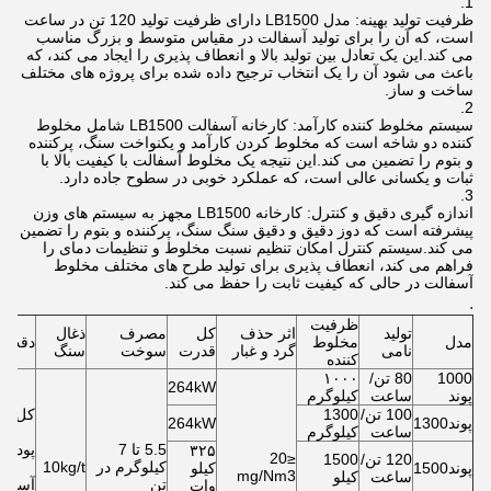
ظرفیت تولید بهینه: مدل LB1500 دارای ظرفیت تولید 120 تن در ساعت
است، که آن را برای تولید آسفالت در مقیاس متوسط و بزرگ مناسب
می کند.این یک تعادل بین تولید بالا و انعطاف پذیری را ایجاد می کند، که
باعث می شود آن را یک انتخاب ترجیح داده شده برای پروژه های مختلف
ساخت و ساز.
سیستم مخلوط کننده کارآمد: کارخانه آسفالت LB1500 شامل مخلوط
کننده دو شاخه است که مخلوط کردن کارآمد و یکنواخت سنگ، پرکننده
و بتوم را تضمین می کند.این نتیجه یک مخلوط آسفالت با کیفیت بالا با
ثبات و یکسانی عالی است، که عملکرد خوبی در سطوح جاده دارد.
اندازه گیری دقیق و کنترل: کارخانه LB1500 مجهز به سیستم های وزن
پیشرفته است که دوز دقیق و دقیق سنگ سنگ، پرکننده و بتوم را تضمین
می کند.سیستم کنترل امکان تنظیم نسبت مخلوط و تنظیمات دمای را
فراهم می کند، انعطاف پذیری برای تولید طرح های مختلف مخلوط
آسفالت در حالی که کیفیت ثابت را حفظ می کند.
.
ظرفیت
تولید
اثر حذف
کل
مصرف
ذغال
مدل
مخلوط
دقت و
نامی
گرد و غبار
قدرت
سوخت
سنگ
کننده
1000
80 تن/
۱۰۰۰
264kW
پوند
ساعت
کیلوگرم
100 تن/
1300
کل؛±5‰
پوند1300
264kW
ساعت
کیلوگرم
5.5 تا 7
پودر ± 2.5
۳۲۵
≤20
120 تن/
1500
کیلوگرم در
10kg/t
پوند1500
کیلو
mg/Nm3
ساعت
کیلو
تن
آسفالت؛
وات