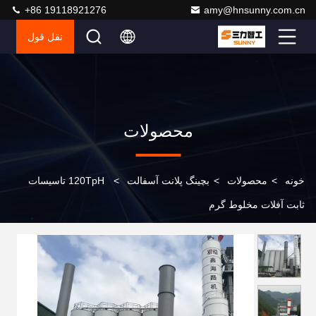
+86 19118921276
amy@hnsunny.com.cn
نقل قول
محصولات
خونه
>
محصولات
>
بچینگ پلانت آسفالت
>
120TpH تاسیسات
ثابت آفلات مخلوط گرم