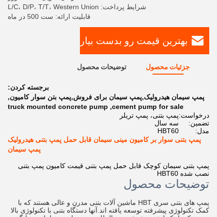
شرایط پرداخت: L/C، D/P، T/T، Western Union
قابلیت ارائه: ست 500 در ماه
بهترین قیمت رو بدست بیار
جزئیات محصول
توضیحات محصول
برجسته کردن:
پمپ سیمان هیدرولیک,پمپ سیمان برای فروش,پمپ بتن سوار کامیون
,
truck mounted concrete pump
,
cement pump for sale
درخواست:
پمپ بتنی، پمپ تریلر
تضمین:
سه سال
مدل:
HBT60
پمپ بتنی سوار بر کامیون مینی سیمان قابل حمل پمپ بتنی هیدرولیک
پمپ سیمان
پمپ بتنی سیمان کوچک قابل حمل پمپ بتنی قیمت کامیون پمپ بتنی
نصب شده HBT60
توضیحات محصول
پمپ های بتنی سری HBT ماشین آلات بتنی مدرن و عالی هستند که با
کمک تکنولوژی پیشرفته توسعه یافته اند.آنها دستگاه بتنی با تکنولوژی بالا