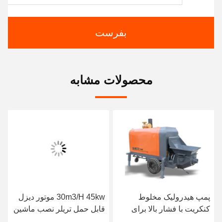
بفرست
محصولات مشابه
پمپ هیدرولیک مخلوط
30m3/H 45kw موتور دیزل
کنکریت با فشار بالا برای
قابل حمل تریلر نصب ماشین
پمپ کنکریت در دبی
پمپ بتنی پمپ انتقال بتنی