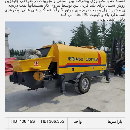
هستند که با تکنولوژی پیشرفته بین المللی و تجربیات در طراحی جایگزین
روش سنتی برای بلند کردن بتن توسط نیروی کار هستندآنها پمپ دریچه
ی موتور دیزل و پمپ دریچه ی موتور S را با عملکرد فنی عالی، پیکربندی
استاندارد بالا و کیفیت بالا اتخاذ می کنند.
قابل اعتماد بودن.
پارامترها
واحد
HBT306.35S
HBT408.45S
55S