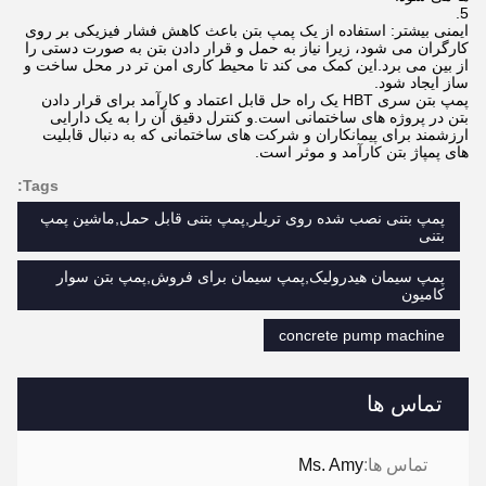
ایمنی بیشتر: استفاده از یک پمپ بتن باعث کاهش فشار فیزیکی بر روی
کارگران می شود، زیرا نیاز به حمل و قرار دادن بتن به صورت دستی را
از بین می برد.این کمک می کند تا محیط کاری امن تر در محل ساخت و
ساز ایجاد شود.
پمپ بتن سری HBT یک راه حل قابل اعتماد و کارآمد برای قرار دادن
بتن در پروژه های ساختمانی است.و کنترل دقیق آن را به یک دارایی
ارزشمند برای پیمانکاران و شرکت های ساختمانی که به دنبال قابلیت
های پمپاژ بتن کارآمد و موثر است.
Tags:
پمپ بتنی نصب شده روی تریلر,پمپ بتنی قابل حمل,ماشین پمپ
بتنی
پمپ سیمان هیدرولیک,پمپ سیمان برای فروش,پمپ بتن سوار
کامیون
concrete pump machine
تماس ها
تماس ها:
Ms. Amy