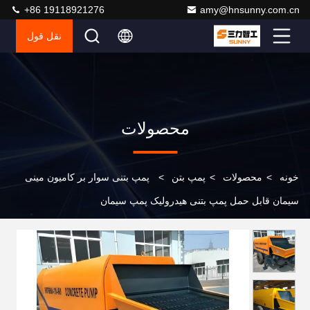
+86 19118921276
amy@hnsunny.com.cn
نقل قول
محصولات
خونه
>
محصولات
>
پمپ بتن
>
پمپ بتنی سوار بر کامیون مینی
سیمان قابل حمل پمپ بتنی هیدرولیک پمپ سیمان