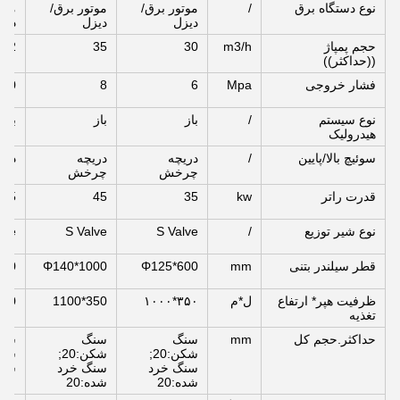
نوع دستگاه برق
/
موتور برق/
موتور برق/
موت
دیزل
دیزل
دیز
حجم پمپاژ
m3/h
30
35
52
((حداکثر))
فشار خروجی
Mpa
6
8
10
نوع سیستم
/
باز
باز
باز
هیدرولیک
سوئیچ بالا/پایین
/
دریچه
دریچه
دری
چرخش
چرخش
قدرت راتر
kw
35
45
55
نوع شیر توزیع
/
S Valve
S Valve
lve
قطر سیلندر بتنی
mm
Φ125*600
Φ140*1000
000
ظرفیت هپر* ارتفاع
ل*م
۳۵۰*۱۰۰۰
350*1100
0*1400
تغذیه
حداکثر.حجم کل
mm
سنگ
سنگ
سنگ
شکن:20;
شکن:20;
سنگ
سنگ خرد
سنگ خرد
شده:
شده:20
شده:20