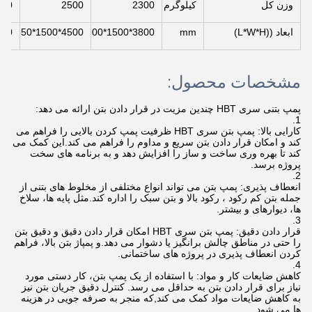
وزن کل
کیلوگرم
2300
2500
500
ابعاد ((L*W*H)
mm
3800*1500*1600
4500*1500*1650
700*2000
مشخصات محصول:
پمپ بتنی سری HBT چندین مزیت در قرار دادن بتن ارائه می دهد:
کارایی بالا: پمپ بتن سری HBT ظرفیت پمپ کردن بالایی را فراهم می
کند و امکان قرار دادن بتن سریع و مداوم را فراهم می کند.این کمک می
کند تا بهره وری ساخت و ساز را افزایش دهد و به برنامه های سخت
پروژه برسد.
انعطاف پذیری: پمپ بتن می تواند انواع مختلفی از مخلوط های بتنی از
جمله بتن کم رکود ، رکود بالا و بتن سبک را اداره کند.مثل پایه ها، سلاخ
ها، دیوارهای و بیشتر.
قرار دادن دقیق: پمپ بتن سری HBT امکان قرار دادن دقیق و دقیق بتن
را حتی در مناطق چالش برانگیز یا دشوار می دهد.و پمپاژ بتن بالا، فراهم
کردن انعطاف پذیری در پروژه های ساختمانی.
کاهش ضایعات کار و مواد: با استفاده از یک پمپ بتن، کار دستی مورد
نیاز برای قرار دادن بتن به حداقل می رسد. کنترل دقیق جریان بتن نیز
به کاهش ضایعات مواد کمک می کند,که منجر به صرفه جویی در هزینه
ها می شود.